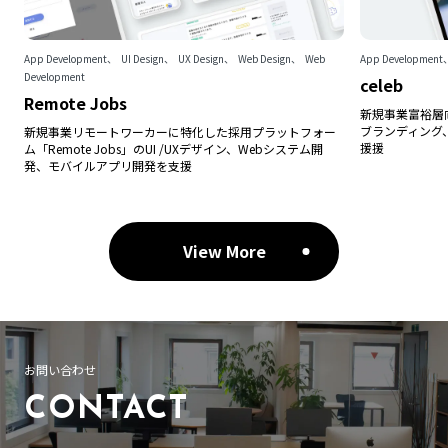
App Development
UI Design
UX Design
Web Design
Web
App Development
Development
celeb
Remote Jobs
新規事業富裕層向
ブランディング、
新規事業リモートワーカーに特化した採用プラットフォー
援援
ム「Remote Jobs」のUI /UXデザイン、Webシステム開
発、モバイルアプリ開発を支援
View More
お問い合わせ
CONTACT