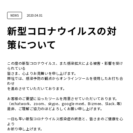
NEWS
2020.04.01
SERVICE
新型コロナウイルスの対
新規事業/DX実行支援
デザイン
ABOUT
策について
システム・アプリ開発
WORKS
この度の新型コロナウイルス、また感染拡大による被害・影響を受け
BLOG
られている
皆さま、心よりお見舞いを申し上げます。
弊社では、感染予防の観点からオンラインツールを使用したお打ち合
RECRUIT
わせ
を進めさせていただいております。
CONTACT
お客様のご要望に沿ったツールを用意させていただいております。
（echatwork、zoom、skype、google meet、Bizmee、Slack..等）
是非、ご理解ご協力のほどよろしくお願い申し上げます。
一日も早い新型コロナウイルス感染症の終息と、皆さまのご健康を心
より
お祈り申し上げます。