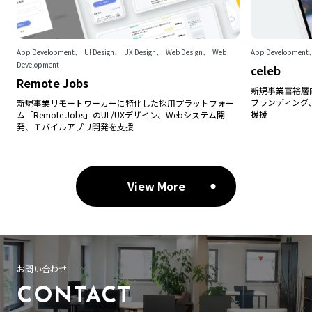
App Development
UI Design
UX Design
Web Design
Web
App Development
Development
celeb
Remote Jobs
新規事業富裕層向
ブランディング、
新規事業リモートワーカーに特化した採用プラットフォー
援援
ム「Remote Jobs」のUI /UXデザイン、Webシステム開
発、モバイルアプリ開発を支援
View More
お問い合わせ
CONTACT