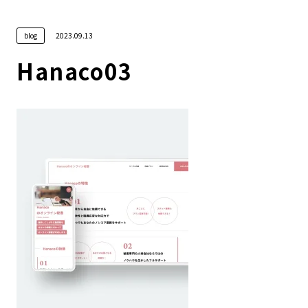
blog
2023.09.13
SERVICE
Hanaco03
新規事業/DX実行支援
デザイン
ABOUT
システム・アプリ開発
WORKS
BLOG
RECRUIT
CONTACT